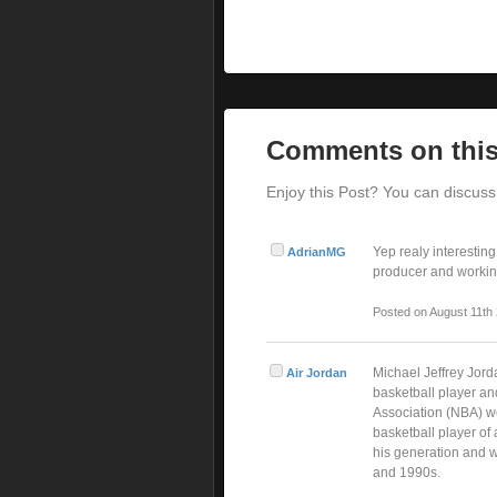
Comments on this
Enjoy this Post? You can discuss 
Yep realy interesting
AdrianMG
producer and working
Posted on August 11th
Michael Jeffrey Jord
Air Jordan
basketball player an
Association (NBA) we
basketball player of 
his generation and w
and 1990s.