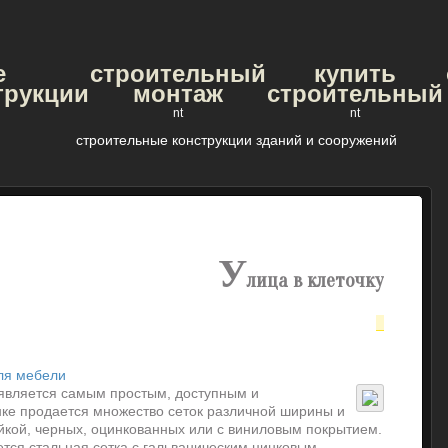
е
строительный
купить
трукции
монтаж
строительный
nt
nt
строительные конструкции зданий и сооружений
У
лица в клеточку
ля мебели
 является самым простым, доступным и
ке продается множество сеток различной ширины и
ейкой, черных, оцинкованных или с виниловым покрытием.
тся стальная сетка с гальваническим цинковым