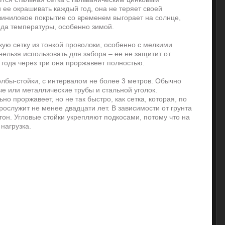
 ее окрашивать каждый год, она не теряет своей
 виниловое покрытие со временем выгорает на солнце,
ада температуры, особенно зимой.
ую сетку из тонкой проволоки, особенно с мелкими
ельзя использовать для забора – ее не защитит от
е года через три она проржавеет полностью.
олбы-стойки, с интервалом не более 3 метров. Обычно
 или металлические трубы и стальной уголок.
о проржавеет, но не так быстро, как сетка, которая, по
ослужит не менее двадцати лет. В зависимости от грунта
тон. Угловые стойки укрепляют подкосами, потому что на
нагрузка.