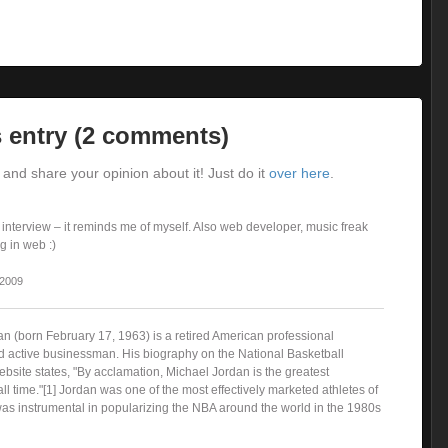
 entry (2 comments)
and share your opinion about it! Just do it
over here
.
 interview – it reminds me of myself. Also web developer, music freak
 in web :)
 2009
an (born February 17, 1963) is a retired American professional
d active businessman. His biography on the National Basketball
bsite states, "By acclamation, Michael Jordan is the greatest
all time."[1] Jordan was one of the most effectively marketed athletes of
as instrumental in popularizing the NBA around the world in the 1980s