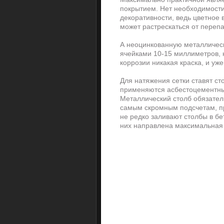
покрытием. Нет необходимости
декоративности, ведь цветное
может растрескаться от переп
А неоцинкованную металлическ
ячейками 10-15 миллиметров, н
коррозии никакая краска, и уж
Для натяжения сетки ставят ст
применяются асбестоцементные
Металлический столб обязательн
самым скромным подсчетам, пр
не редко заливают столбы в бе
них направлена максимальная 