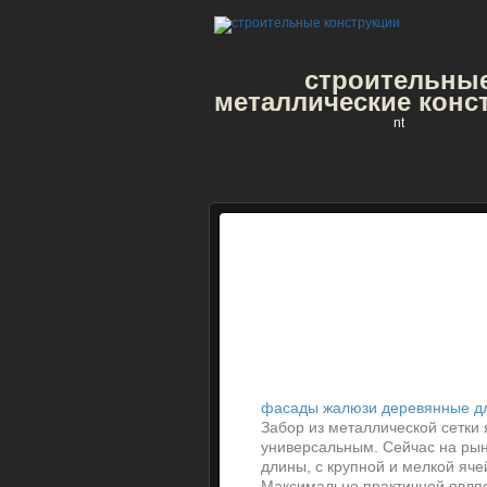
строительны
металлические конс
nt
фасады жалюзи деревянные д
Забор из металлической сетки
универсальным. Сейчас на рын
длины, с крупной и мелкой яч
Максимально практичной являе